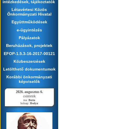
intézkedések, tájékoztatók
Létavértesi Közös
Önkormányzati Hivatal
Együttműködések
e-ügyintézés
Pályázatok
Beruházások, projektek
EFOP-1.5.3-16-2017-00121
Közbeszerzések
Letölthető dokumentumok
Korábbi önkormányzati
képviselők
2026. augusztus 6.
csütörtök
ma:
Berta
holnap:
Ibolya