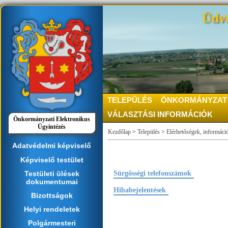
Üdvö
TELEPÜLÉS
ÖNKORMÁNYZAT
VÁLASZTÁSI INFORMÁCIÓK
Önkormányzati Elektronikus
Ügyintézés
Kezdőlap
>
Település
>
Elérhetőségek, informáci
Adatvédelmi képviselő
Képviselő testület
Testületi ülések
Sürgősségi telefonszámok
dokumentumai
Hibabejelentések
Bizottságok
Helyi rendeletek
Polgármesteri