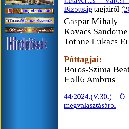
Létavértes Város
Bizottság
tagjairól (
2
Gaspar Mih
Kovacs Sando
Tothne Lukacs E
Póttagjai:
Boros-Szima Be
Holl6 Ambr
44/2024.(V.30.) Öh
megválasztásáról