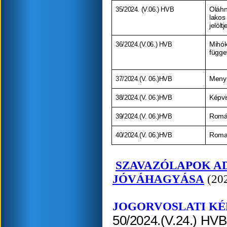
35/2024. (V.06.) HVB
Oláhn
lako
jelölt
36/2024.(V.06.) HVB
Mihók
függet
37/2024.(V. 06.)HVB
Menyh
38/2024.(V. 06.)HVB
Képvi
39/2024.(V. 06.)HVB
Román
40/2024.(V. 06.)HVB
Roma 
SZAVAZÓLAPOK A
JÓVÁHAGYÁSA
(20
JOGORVOSLATI KÉ
50/2024.(V.