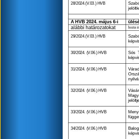
28/2024.(V.03.) HVB
Szabó
jelölt
A HVB 2024. május 6-i
ülés
alábbi határozatokat
hozta 
29/2024.(V.03.) HVB
Szabó
képvis
30/2024. (V.06.) HVB
Sós T
képvis
31/2024. (V.06.) HVB
Várad
Orszá
nyilv
32/2024. (V.06.) HVB
Vásár
Magy
jelölt
33/2024. (V.06.) HVB
Menyh
függe
34/2024. (V.06.) HVB
Balog
képvis