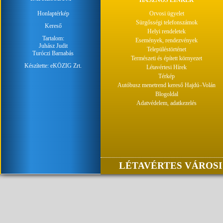
HASZNOS LINKEK
Honlaptérkép
Orvosi ügyelet
Sürgősségi telefonszámok
Kereső
Helyi rendeletek
Tartalom:
Események, rendezvények
Juhász Judit
Településtörténet
Turóczi Barnabás
Természeti és épített környezet
Készítette:
eKÖZIG Zrt.
Létavértesi Hírek
Térkép
Autóbusz menetrend kereső Hajdú–Volán
Blogoldal
Adatvédelem, adatkezelés
LÉTAVÉRTES VÁROSI 