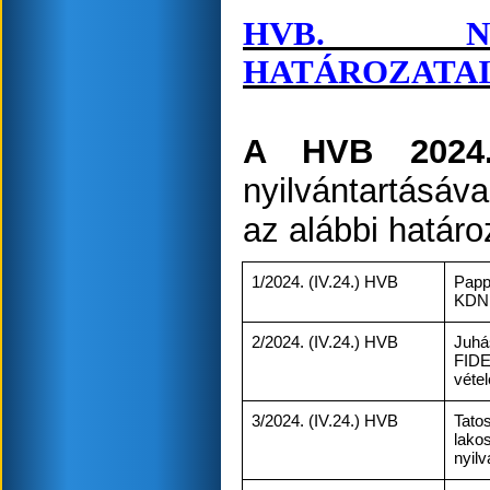
HVB. NYI
HATÁROZATAI
A HVB 2024.
nyilvántartásáv
az alábbi határ
1/2024. (IV.24.) HVB
Papp
KDNP 
2/2024. (IV.24.) HVB
Juhá
FIDE
vétel
3/2024. (IV.24.) HVB
Tato
lak
nyilv