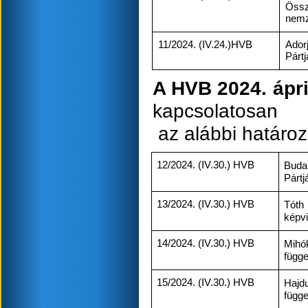
Össz
nemze
11/2024. (IV.24.)HVB
Adorj
Pártj
A HVB 2024. ápri
kapcsolatosan
az alábbi határoz
12/2024. (IV.30.) HVB
Budai
Pártj
13/2024. (IV.30.) HVB
Tóth 
képvi
14/2024. (IV.30.) HVB
Mihó
függe
15/2024. (IV.30.) HVB
Hajd
függe