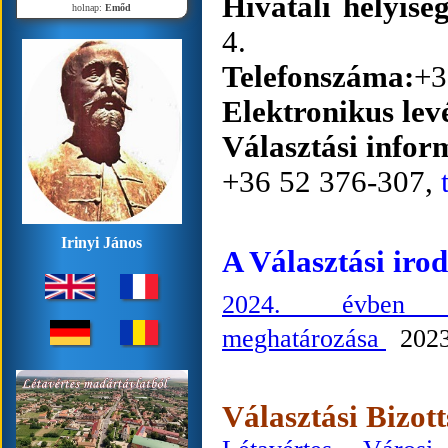
Hivatali helyis
holnap:
Emőd
4.
Telefonszáma:
+3
Elektronikus lev
Választási inform
+36 52 376-307,
Irinyi János
A Választási iro
2024. évben m
meghatározása
2023
Választási Bizott