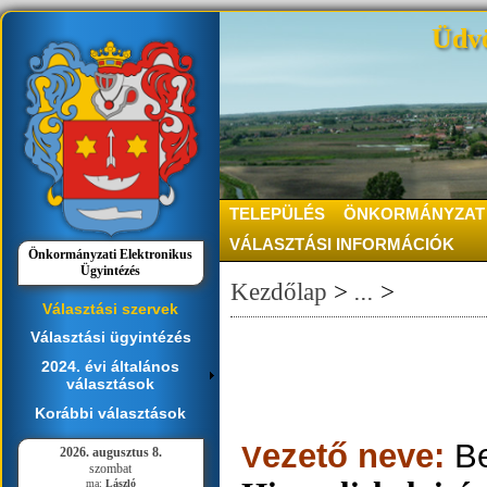
Üdvö
TELEPÜLÉS
ÖNKORMÁNYZAT
VÁLASZTÁSI INFORMÁCIÓK
Önkormányzati Elektronikus
Ügyintézés
Kezdőlap
>
...
>
Választási szervek
Választási ügyintézés
2024. évi általános
választások
Korábbi választások
ezető neve:
B
V
2026. augusztus 8.
szombat
ma:
László