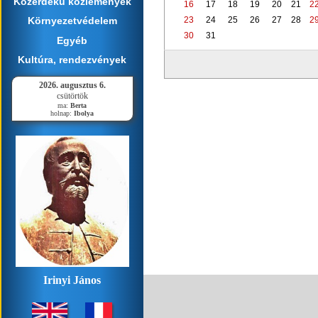
Közérdekű közlemények
16
17
18
19
20
21
2
23
24
25
26
27
28
2
Környezetvédelem
30
31
Egyéb
Kultúra, rendezvények
2026. augusztus 6.
csütörtök
ma:
Berta
holnap:
Ibolya
Irinyi János