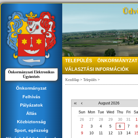
Üdvö
TELEPÜLÉS
ÖNKORMÁNYZAT
VÁLASZTÁSI INFORMÁCIÓK
Önkormányzati Elektronikus
Ügyintézés
Kezdőlap
>
Település
>
Önkormányzat
Felhívás
August 2026
Pályázatok
Sun
Mon
Tue
Wed
Thu
Fri
Sa
Állás
26
27
28
29
30
31
1
Közbiztonság
2
3
4
5
6
7
8
Sport, egészség
9
10
11
12
13
14
1