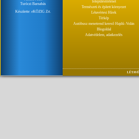
Településtörténet
Turóczi Barnabás
Természeti és épített környezet
Készítette:
eKÖZIG Zrt.
Létavértesi Hírek
Térkép
Autóbusz menetrend kereső Hajdú–Volán
Blogoldal
Adatvédelem, adatkezelés
LÉTAVÉ