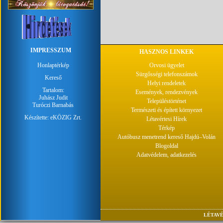
IMPRESSZUM
HASZNOS LINKEK
Honlaptérkép
Orvosi ügyelet
Sürgősségi telefonszámok
Kereső
Helyi rendeletek
Tartalom:
Események, rendezvények
Juhász Judit
Településtörténet
Turóczi Barnabás
Természeti és épített környezet
Készítette:
eKÖZIG Zrt.
Létavértesi Hírek
Térkép
Autóbusz menetrend kereső Hajdú–Volán
Blogoldal
Adatvédelem, adatkezelés
LÉTAVÉ