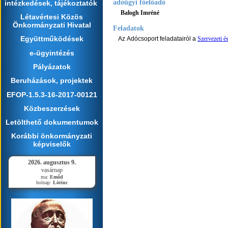
adóügyi főelőadó
intézkedések, tájékoztatók
Balogh Imréné
Létavértesi Közös
Önkormányzati Hivatal
Feladatok
Együttműködések
Az Adócsoport feladatairól a
Szervezeti é
e-ügyintézés
Pályázatok
Beruházások, projektek
EFOP-1.5.3-16-2017-00121
Közbeszerzések
Letölthető dokumentumok
Korábbi önkormányzati
képviselők
2026. augusztus 9.
vasárnap
ma:
Emőd
holnap:
Lörinc