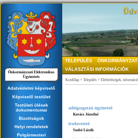
Üdvö
TELEPÜLÉS
ÖNKORMÁNYZAT
VÁLASZTÁSI INFORMÁCIÓK
Önkormányzati Elektronikus
Ügyintézés
Kezdőlap
>
Település
>
Elérhetőségek, informáci
Adatvédelmi képviselő
Képviselő testület
Testületi ülések
adóigazgatási ügyintéző
dokumentumai
Kovács Józsefné
Bizottságok
irodavezető
Helyi rendeletek
Szabó László
Polgármesteri