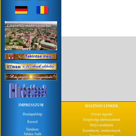
IMPRESSZUM
HASZNOS LINKEK
Honlaptérkép
Orvosi ügyelet
Sürgősségi telefonszámok
Kereső
Helyi rendeletek
Tartalom:
Események, rendezvények
Juhász Judit
Településtörténet