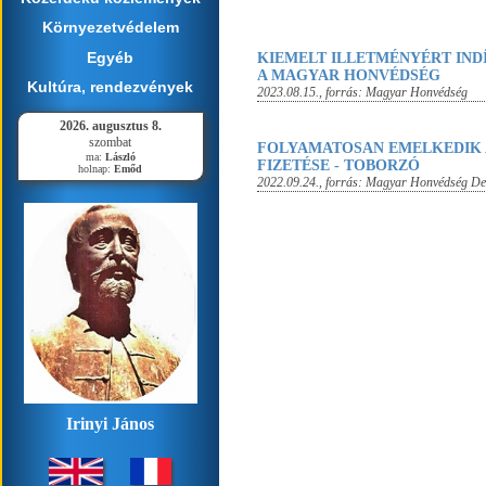
Környezetvédelem
Egyéb
KIEMELT ILLETMÉNYÉRT IND
A MAGYAR HONVÉDSÉG
Kultúra, rendezvények
2023.08.15.
, forrás:
Magyar Honvédség
2026. augusztus 8.
szombat
FOLYAMATOSAN EMELKEDIK
ma:
László
FIZETÉSE - TOBORZÓ
holnap:
Emőd
2022.09.24.
, forrás:
Magyar Honvédség De
Irinyi János