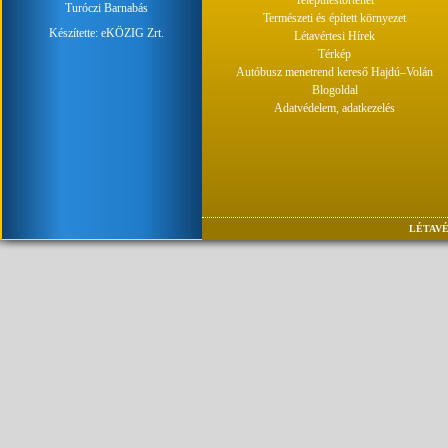
Turóczi Barnabás
Természeti és épített környezet
Készítette:
eKÖZIG Zrt.
Létavértesi Hírek
Térkép
Autóbusz menetrend kereső Hajdú–Volán
Blogoldal
Adatvédelem, adatkezelés
LÉTAVÉ