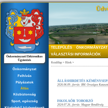
Üdvö
TELEPÜLÉS
ÖNKORMÁNYZAT
VÁLASZTÁSI INFORMÁCIÓK
Önkormányzati Elektronikus
Ügyintézés
Kezdőlap
>
Hírek
>
Önkormányzat
Felhívás
ÁLLÁSHIRDETÉS KÉMÉNYSE
Pályázatok
2026.06.09.
, forrás:
BM. Országos Kataszt
Állás
Közbiztonság
Sport, egészség
ISKOLAŐR TOBORZÓ
2024.07.26.
, forrás:
Magyar Rendőrség
Közérdekű közlemények