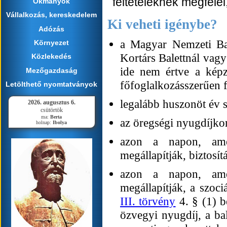
feltételeknek megfelel
Okmányok
Vállalkozás, kereskedelem
Ki veheti igénybe?
Adózás
a Magyar Nemzeti Bale
Környezet
Kortárs Balettnál vagy
Közlekedés
ide nem értve a képz
Mezőgazdaság
főfoglalkozásszerűen f
Letölthető nyomtatványok
legalább huszonöt év sz
2026. augusztus 6.
csütörtök
ma:
Berta
az öregségi nyugdíjkor
holnap:
Ibolya
azon a napon, amel
megállapítják, biztosít
azon a napon, amel
megállapítják, a szociá
III. törvény
4. § (1) b
özvegyi nyugdíj, a ba