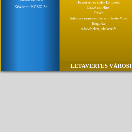
Természeti és épített környezet
Készítette:
eKÖZIG Zrt.
Létavértesi Hírek
Térkép
Autóbusz menetrend kereső Hajdú–Volán
Blogoldal
Adatvédelem, adatkezelés
LÉTAVÉRTES VÁROSI 