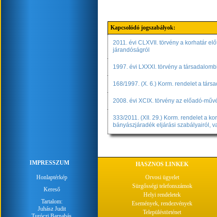
Kapcsolódó jogszabályok:
2011. évi CLXVII. törvény a korhatár előt
járandóságról
1997. évi LXXXI. törvény a társadalombi
168/1997. (X. 6.) Korm. rendelet a társ
2008. évi XCIX. törvény az előadó-művés
333/2011. (XII. 29.) Korm. rendelet a kor
bányászjáradék eljárási szabályairól,
IMPRESSZUM
HASZNOS LINKEK
Honlaptérkép
Orvosi ügyelet
Sürgősségi telefonszámok
Kereső
Helyi rendeletek
Tartalom:
Események, rendezvények
Juhász Judit
Településtörténet
Turóczi Barnabás