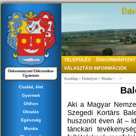
Üdvö
TELEPÜLÉS
ÖNKORMÁNYZAT
VÁLASZTÁSI INFORMÁCIÓK
Önkormányzati Elektronikus
Ügyintézés
Kezdőlap
>
Élethelyzet
>
Munka
>
...
>
Család, élet
Bal
Gyermek
Aki a Magyar Nemzeti 
Otthon
Szegedi Kortárs Bale
Oktatás
huszonöt éven át – i
Egészség
tánckari tevékenység
Munka