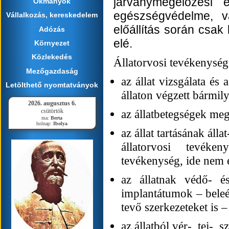
járványmegelőzési é
Okmányok
egészségvédelme, v
Vállalkozás, kereskedelem
előállítás során csa
Adózás
elé.
Környezet
Közlekedés
Állatorvosi tevékenysé
Mezőgazdaság
az állat vizsgálata és 
Letölthető nyomtatványok
állaton végzett bármily
2026. augusztus 6.
csütörtök
az állatbetegségek meg
ma:
Berta
holnap:
Ibolya
az állat tartásának ál
állatorvosi tevéke
tevékenység, ide nem é
az állatnak védő- é
implantátumok – beleér
tevő szerkezeteket is 
az állatból vér-, tej-,