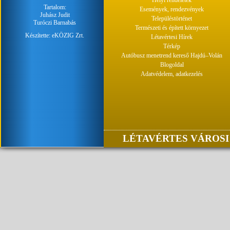
Helyi rendeletek
Tartalom:
Események, rendezvények
Juhász Judit
Településtörténet
Turóczi Barnabás
Természeti és épített környezet
Készítette:
eKÖZIG Zrt.
Létavértesi Hírek
Térkép
Autóbusz menetrend kereső Hajdú–Volán
Blogoldal
Adatvédelem, adatkezelés
LÉTAVÉRTES VÁROSI 