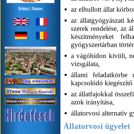
az elhullott állat kórbo
Irinyi János
az állatgyógyászati k
szerek rendelése, az 
készítményeket fel
gyógyszertárban törté
a vágóhídon kívüli, n
vizsgálata,
állami feladatkörbe
kapcsolódó kiegészítő 
az állatfajokkal össze
azok irányítása,
állatorvosi alternatív 
Állatorvosi ügyelet