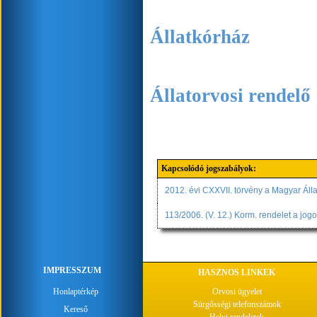
Állatkórház
Állatorvosi rendelő
Kapcsolódó jogszabályok:
2012. évi CXXVII. törvény a Magyar Álla
113/2006. (V. 12.) Korm. rendelet a jog
IMPRESSZUM
HASZNOS LINKEK
Honlaptérkép
Orvosi ügyelet
Sürgősségi telefonszámok
Kereső