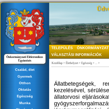
Üdvö
TELEPÜLÉS
ÖNKORMÁNYZAT
VÁLASZTÁSI INFORMÁCIÓK
Önkormányzati Elektronikus
Ügyintézés
Kezdőlap
>
Élethelyzet
>
Egészség
>
...
>
Család, élet
Gyermek
Állatbetegségek, r
Otthon
kezelésével, sérülések
Oktatás
állatorvosi eljárások
Egészség
gyógyszerforgalmazás
Munka