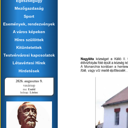
Egészségügy
Mezőgazdaság
Sport
Események, rendezvények
A város képeken
Híres szülöttek
Kitüntetettek
Testvérvárosi kapcsolatok
Létavértesi Hírek
Hirdetések
2026. augusztus 9.
vasárnap
ma:
Emőd
holnap:
Lörinc