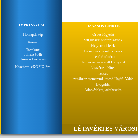
IMPRESSZUM
HASZNOS LINKEK
Honlaptérkép
Orvosi ügyelet
Sürgősségi telefonszámok
Kereső
Helyi rendeletek
Tartalom:
Események, rendezvények
Juhász Judit
Településtörténet
Turóczi Barnabás
Természeti és épített környezet
Készítette:
eKÖZIG Zrt.
Létavértesi Hírek
Térkép
Autóbusz menetrend kereső Hajdú–Volán
Blogoldal
Adatvédelem, adatkezelés
LÉTAVÉRTES VÁROSI 