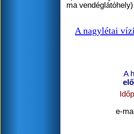
ma vendéglátóhely)
A nagylétai víz
A h
elő
Időp
e-mai