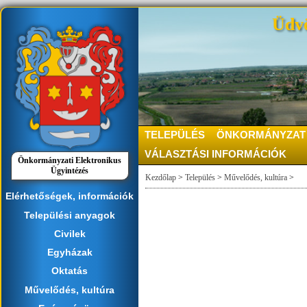
Üdvö
TELEPÜLÉS
ÖNKORMÁNYZAT
VÁLASZTÁSI INFORMÁCIÓK
Önkormányzati Elektronikus
Ügyintézés
Kezdőlap
>
Település
>
Művelődés, kultúra
>
Elérhetőségek, információk
Települési anyagok
Civilek
Egyházak
Oktatás
Művelődés, kultúra