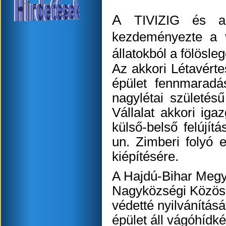
A
TIVIZIG és a 
kezdeményezte a v
állatokból a fölösle
Az akkori Létavért
épület fennmaradás
nagylétai születés
Vállalat akkori igaz
külső-belső felújít
un. Zimberi folyó 
kiépítésére.
A Hajdú-Bihar Megy
Nagyközségi Közös
védetté nyilvánításá
épület áll vágóhídké